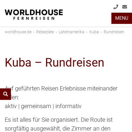
+49
info
MENU
(0)
2408
worldhouse.de
›
Reiseziele
›
Lateinamerika
›
Kuba
›
Rundreisen
2048
Kuba – Rundreisen
Auf geführten Reisen Erlebnisse miteinander
teilen:
aktiv | gemeinsam | informativ
Es ist alles für Sie organisiert. Die Route ist
sorgfältig ausgewählt, die Zimmer an den