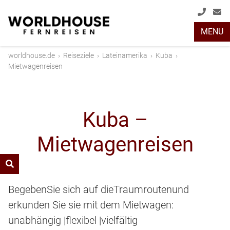
+49
info
MENU
(0)
2408
worldhouse.de
›
Reiseziele
›
Lateinamerika
›
Kuba
›
2048
Mietwagenreisen
Kuba –
Mietwagenreisen
BegebenSie sich auf dieTraumroutenund
erkunden Sie sie mit dem Mietwagen:
unabhängig |flexibel |vielfältig