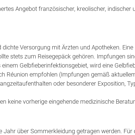
hertes Angebot französischer, kreolischer, indischer
nd dichte Versorgung mit Ärzten und Apotheken. Eine
lte stets zum Reisegepäck gehören. Impfungen sind
aus einem Gelbfieberinfektionsgebiet, wird eine Gelbf
ach Réunion empfohlen (Impfungen gemäß aktuellem
ei Langzeitaufenthalten oder besonderer Exposition, T
zen keine vorherige eingehende medizinische Beratun
e Jahr über Sommerkleidung getragen werden. Für 