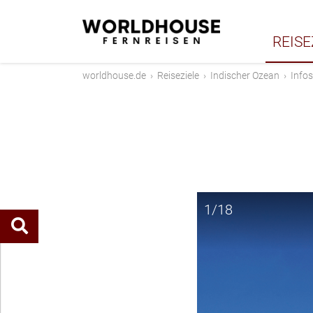
REISE
worldhouse.de
›
Reiseziele
›
Indischer Ozean
›
Infos
1/18