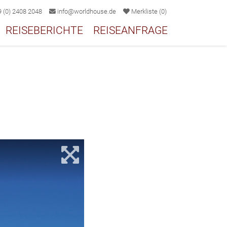
 (0) 2408 2048
info@worldhouse.de
Merkliste
(
0
)
REISEBERICHTE
REISEANFRAGE
2/18