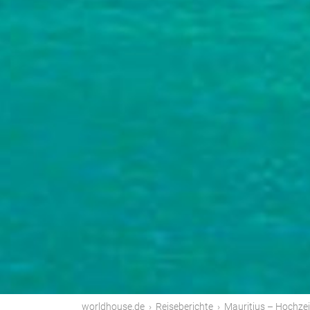
worldhouse.de
›
Reiseberichte
›
Mauritius – Hochzei