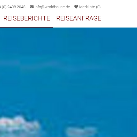
 (0) 2408 2048
info@worldhouse.de
Merkliste
(
0
)
REISEBERICHTE
REISEANFRAGE