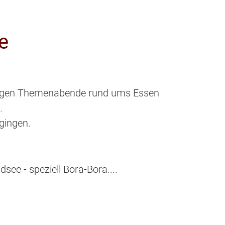
e
seitigen Themenabende rund ums Essen
.
gingen.
see - speziell Bora-Bora....