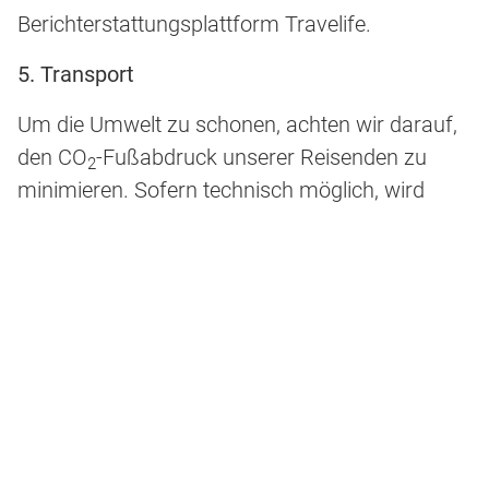
Berichterstattungsplattform Travelife.
5. Transport
Um die Umwelt zu schonen, achten wir darauf,
den CO
-Fußabdruck unserer Reisenden zu
2
minimieren. Sofern technisch möglich, wird
allen Reisenden bereits vorab der CO
-
2
Fußabdruck ihrer Reise ausgewiesen und eine
Möglichkeit zur Kompensation angeboten.
Für die Anreise zum Abflughafen bieten wir
unseren Gästen ein umweltfreundliches
Bahnticket (Rail and Fly) an.
In den Zielgebieten bieten wir, wo möglich,
umweltschonende Alternativen zu nicht