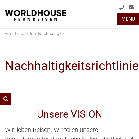
+49
info
MENU
(0)
2408
worldhouse.de
›
Nachhaltigkeit
2048
Nachhaltigkeitsrichtlinie
Unsere VISION
Wir lieben Reisen. Wir teilen unsere