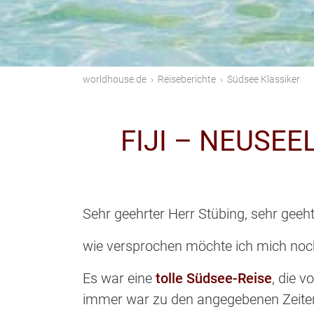
worldhouse.de
›
Reiseberichte
›
Südsee Klassiker
FIJI – NEUSE
Sehr geehrter Herr Stübing, sehr geeht
wie versprochen möchte ich mich no
Es war eine
tolle Südsee-Reise
, die v
immer war zu den angegebenen Zeiten 