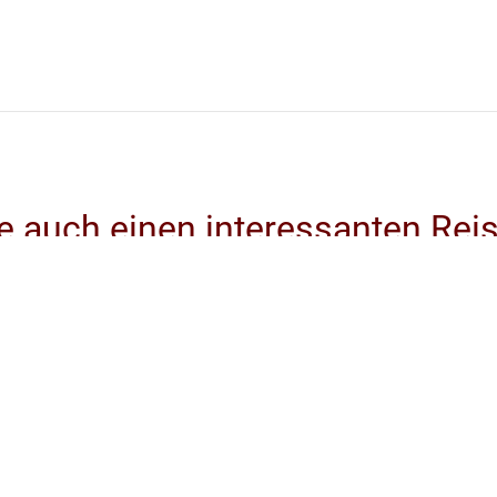
e auch einen interessanten Reis
r...
 weiterempfehlen? Welche Tipps haben Sie für ander
Schreiben Sie über Ihre Reise