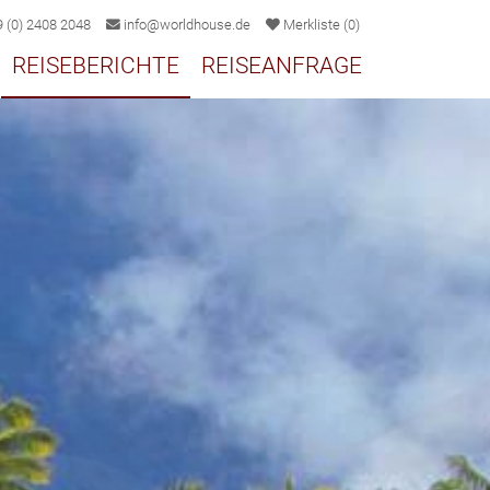
 (0) 2408 2048
info@worldhouse.de
Merkliste
(
0
)
REISEBERICHTE
REISEANFRAGE