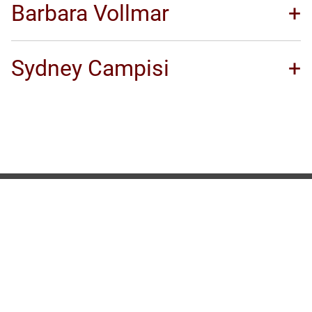
Barbara Vollmar
Sydney Campisi
Unser Aachener Büro
Worldhouse GmbH
Am Berg 2
52076 Aachen-Kornelimünster
Tel.: 02408 – 2048
Unser Düsseldorfer Büro
Worldhouse GmbH