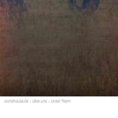
worldhouse.de
›
Über uns
›
Unser Team