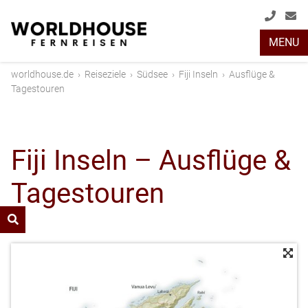
+49
info
MENU
(0)
2408
worldhouse.de
›
Reiseziele
›
Südsee
›
Fiji Inseln
›
Ausflüge &
2048
Tagestouren
Fiji Inseln – Ausflüge &
Tagestouren