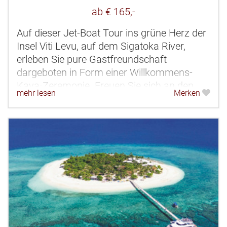
ab € 165,-
Auf dieser Jet-Boat Tour ins grüne Herz der
Insel Viti Levu, auf dem Sigatoka River,
erleben Sie pure Gastfreundschaft
dargeboten in Form einer Willkommens-
Kava-Zeremonie. Freuen Sie sich an den
mehr lesen
Merken
freudestrahlenden Gesichter der Kinder
und...