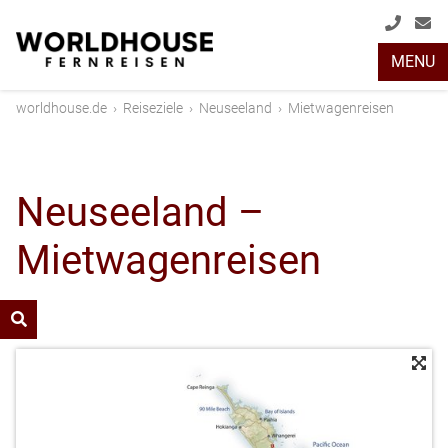
+49
info
MENU
(0)
2408
worldhouse.de
›
Reiseziele
›
Neuseeland
›
Mietwagenreisen
2048
Neuseeland –
Mietwagenreisen