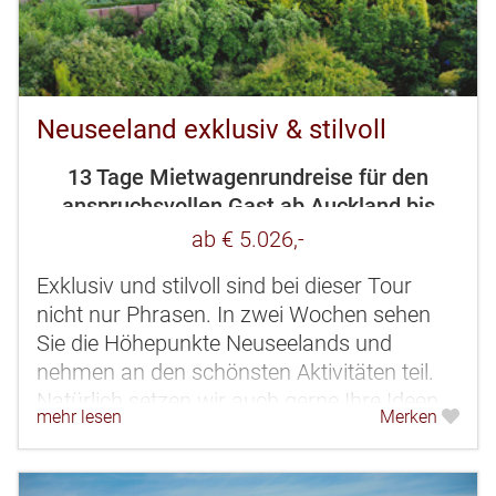
Neuseeland exklusiv & stilvoll
13 Tage Mietwagenrundreise für den
anspruchsvollen Gast ab Auckland bis
Christchurch
ab € 5.026,-
Exklusiv und stilvoll sind bei dieser Tour
nicht nur Phrasen. In zwei Wochen sehen
Sie die Höhepunkte Neuseelands und
nehmen an den schönsten Aktivitäten teil.
Natürlich setzen wir auch gerne Ihre Ideen
mehr lesen
Merken
und Wünsche um. Wie wäre es...