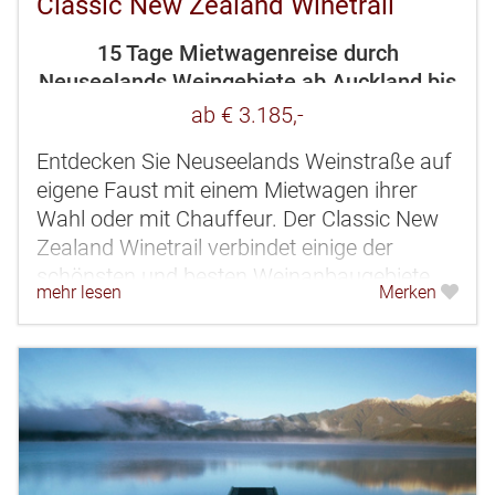
Classic New Zealand Winetrail
15 Tage Mietwagenreise durch
Neuseelands Weingebiete ab Auckland bis
Christchurch
ab € 3.185,-
Entdecken Sie Neuseelands Weinstraße auf
eigene Faust mit einem Mietwagen ihrer
Wahl oder mit Chauffeur. Der Classic New
Zealand Winetrail verbindet einige der
schönsten und besten Weinanbaugebiete
mehr lesen
Merken
des Landes miteinander. Auf Ihrer Route...