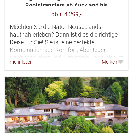
Bootstransfers ab Auckland bis
Christchurch
ab € 4.299,-
Möchten Sie die Natur Neuseelands
hautnah erleben? Dann ist dies die richtige
Reise für Sie! Sie ist eine perfekte
Kombination aus Komfort, Abenteuer,
Unabhängigkeit und Aktivitäten. Die Reise ist
mehr lesen
Merken
so konzipiert, dass genügend Zeit zur...