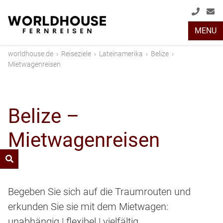
+49
info
MENU
(0)
2408
worldhouse.de
›
Reiseziele
›
Lateinamerika
›
Belize
›
2048
Mietwagenreisen
Belize –
Mietwagenreisen
Begeben Sie sich auf die Traumrouten und
erkunden Sie sie mit dem Mietwagen:
unabhängig | flexibel | vielfältig