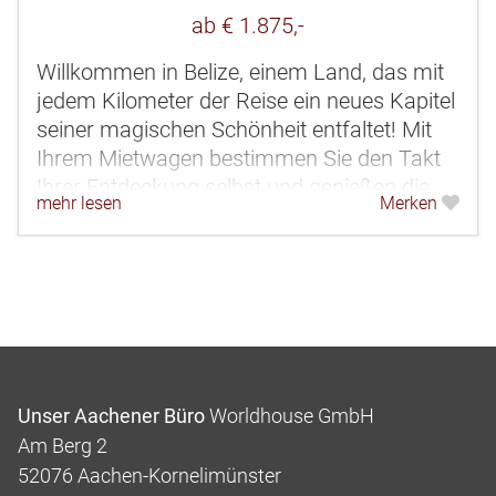
ab € 1.875,-
Willkommen in Belize, einem Land, das mit
jedem Kilometer der Reise ein neues Kapitel
seiner magischen Schönheit entfaltet! Mit
Ihrem Mietwagen bestimmen Sie den Takt
Ihrer Entdeckung selbst und genießen die
mehr lesen
Merken
Freiheit einer selbst...
Unser Aachener Büro
Worldhouse GmbH
Am Berg 2
52076 Aachen-Kornelimünster