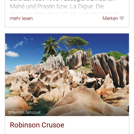
Mahé und Praslin bzw. La Digue. Die
moderne Katamaranflotte verkehrt täglich
mehr lesen
Merken
zuverlässig zwischen den Inner Islands und
an Bord...
©Raymon Sahuquet
Robinson Crusoe