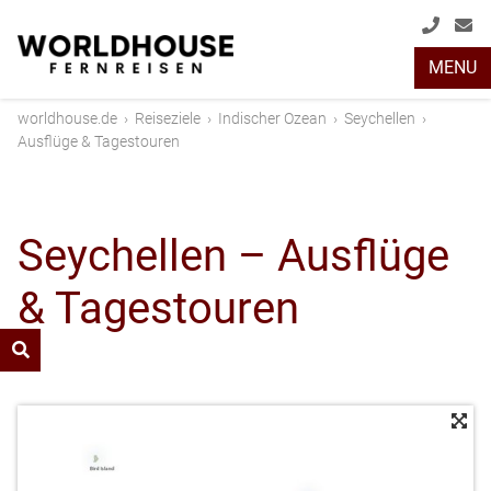
+49
info
MENU
(0)
2408
worldhouse.de
›
Reiseziele
›
Indischer Ozean
›
Seychellen
›
2048
Ausflüge & Tagestouren
Seychellen – Ausflüge
& Tagestouren