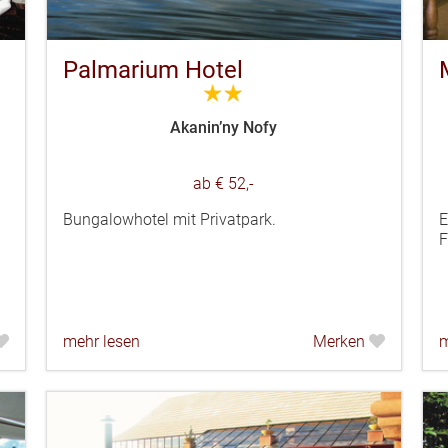
Palmarium Hotel
2.0
Akanin’ny Nofy
ab € 52,-
Bungalowhotel mit Privatpark.
E
F
mehr lesen
Merken
m