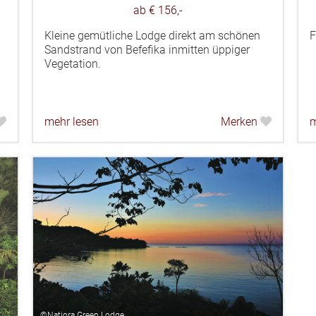
ab € 156,-
Kleine gemütliche Lodge direkt am schönen
F
Sandstrand von Befefika inmitten üppiger
Vegetation.
mehr lesen
Merken
m
©Natiora Green Lodge