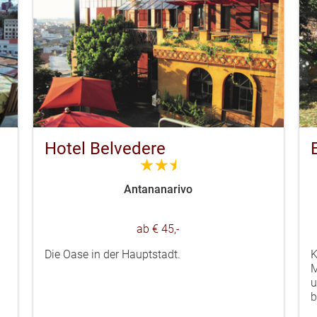
Hotel Belvedere
2.5
Antananarivo
ab € 45,-
Die Oase in der Hauptstadt.
K
M
u
b