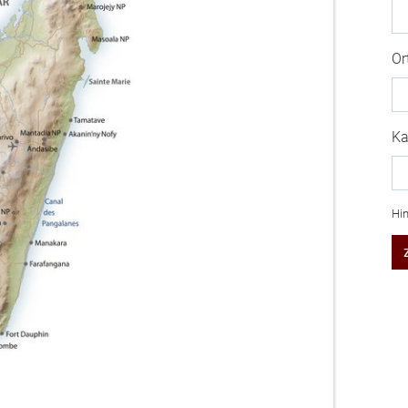
Or
Ka
Hin