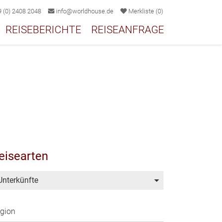
 (0) 2408 2048
info@worldhouse.de
Merkliste
(
0
)
REISEBERICHTE
REISEANFRAGE
eisearten
Unterkünfte
gion