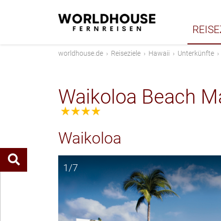
REISE
worldhouse.de
›
Reiseziele
›
Hawaii
›
Unterkünfte
Waikoloa Beach Ma
4.0
Waikoloa
1/7