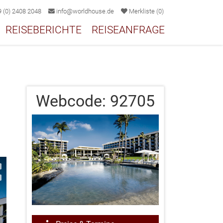
 (0) 2408 2048
info@worldhouse.de
Merkliste
(
0
)
REISEBERICHTE
REISEANFRAGE
Webcode:
92705
2/7