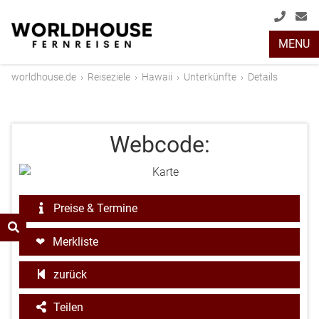
+49
info
MENU
(0)
2408
worldhouse.de
›
Reiseziele
›
Hawaii
›
Unterkünfte
›
Details
2048
Webcode:
Preise & Termine
Merkliste
zurück
Teilen