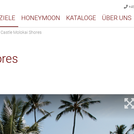
+49
ZIELE
HONEYMOON
KATALOGE
ÜBER UNS
›
Castle Molokai Shores
ores