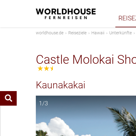
REISE
worldhouse.de
›
Reiseziele
›
Hawaii
›
Unterkünfte
Castle Molokai Sh
2.5
Kaunakakai
1/3