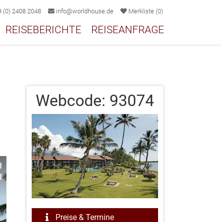
 (0) 2408 2048
info@worldhouse.de
Merkliste
(
0
)
REISEBERICHTE
REISEANFRAGE
Webcode:
93074
2/3
Preise & Termine