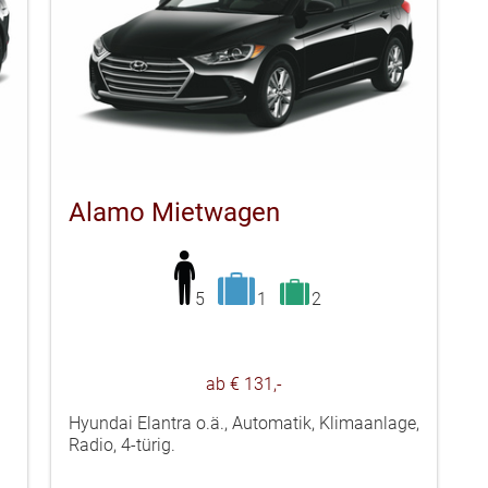
Alamo Mietwagen
5
1
2
ab € 131,-
Hyundai Elantra o.ä., Automatik, Klimaanlage,
Radio, 4-türig.