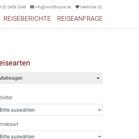
 (0) 2408 2048
info@worldhouse.de
Merkliste
(
0
)
REISEBERICHTE
REISEANFRAGE
eisearten
Mietwagen
bieter
triebsart