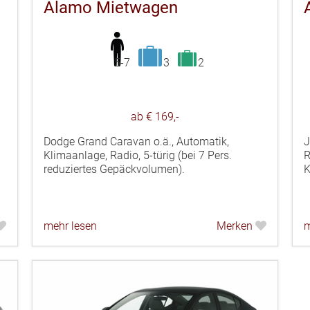
Alamo Mietwagen
5-7
3
2
ab € 169,-
Dodge Grand Caravan o.ä., Automatik,
J
Klimaanlage, Radio, 5-türig (bei 7 Pers.
R
reduziertes Gepäckvolumen).
K
mehr lesen
Merken
m