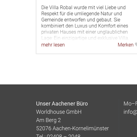
Die Villa Robal wurde mit viel Liebe und
Respekt für die umliegende Natur und
Gemeinde entworfen und gebaut. Sie
kombiniert den Luxus und Komfort eines
privaten Hauses mit einer unglaublichen
Lage: Ein einzigartige und exklusive Villa.
mehr lesen
Merken
Unser Aachener Büro
Mo–Fr
Worldhouse GmbH
info
Am Berg 2
52076 Aachen-Kornelimünster
Tel.: 02408 – 2048