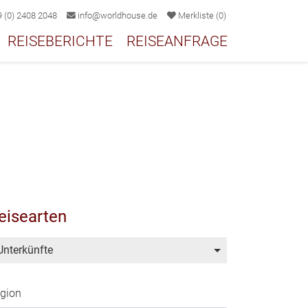
 (0) 2408 2048
info@worldhouse.de
Merkliste
(
0
)
REISEBERICHTE
REISEANFRAGE
eisearten
Unterkünfte
gion