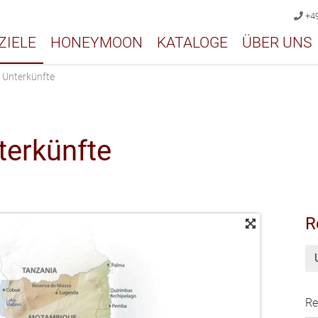
+49
ZIELE
HONEYMOON
KATALOGE
ÜBER UNS
›
Unterkünfte
erkünfte
R
Re