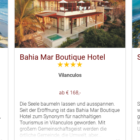
Bahia Mar Boutique Hotel
4.0
Vilanculos
ab € 168,-
Die Seele baumeln lassen und ausspannen.
S
Seit der Eröffnung ist das Bahia Mar Boutique
w
,
Hotel zum Synonym für nachhaltigen
g
Tourismus in Vilanculos geworden. Mit
I
großem Gemeinschaftsgeist werden die
U
örtliche Gemeinde, die Umwelt, aber...