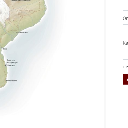
Or
Ka
Hin