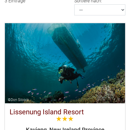
3 Einträge
Sortiere nach:
©Don Silcock
Lissenung Island Resort
3.0
Kavieng, New Ireland Province