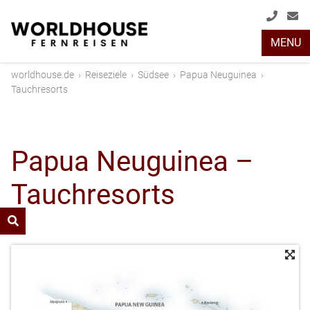
+49
info
MENU
(0)
2408
worldhouse.de
›
Reiseziele
›
Südsee
›
Papua Neuguinea
›
2048
Tauchresorts
Papua Neuguinea –
Tauchresorts