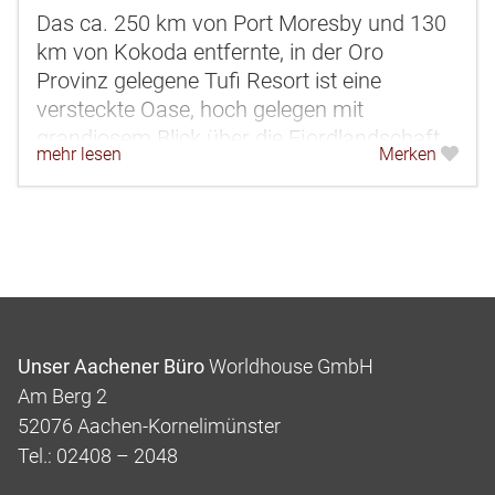
Das ca. 250 km von Port Moresby und 130
km von Kokoda entfernte, in der Oro
Provinz gelegene Tufi Resort ist eine
versteckte Oase, hoch gelegen mit
grandiosem Blick über die Fjordlandschaft,
mehr lesen
Merken
Berge und das Meer. In einem unberührten
Teil...
Unser Aachener Büro
Worldhouse GmbH
Am Berg 2
52076 Aachen-Kornelimünster
Tel.: 02408 – 2048