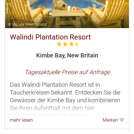
© Michele Westmorland
Walindi Plantation Resort
3.5
Kimbe Bay, New Britain
Tagesaktuelle Preise auf Anfrage
Das Walindi Plantation Resort ist in
Taucherkreisen bekannt. Entdecken Sie die
Gewässer der Kimbe Bay und kombinieren
Sie Ihren Aufenthalt mit dem hier
stationierten Schiff MV FeBrina, um die
mehr lesen
Merken
weiter entlegenen Gewässer der
Bismarcksee zu...