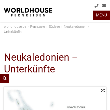
+49
info
MENU
(0)
2408
worldhouse.de
›
Reiseziele
›
Südsee
›
Neukaledonien
›
2048
Unterkünfte
Neukaledonien –
Unterkünfte