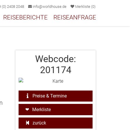
 (0) 2408 2048
info@worldhouse.de
Merkliste
(
0
)
REISEBERICHTE
REISEANFRAGE
Webcode:
201174
Preise & Termine
in
Merkliste
zurück