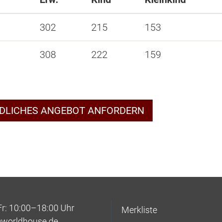
302
215
153
308
222
159
NDLICHES ANGEBOT ANFORDERN
: 10:00–18:00 Uhr
Merkliste
@worldhouse.de