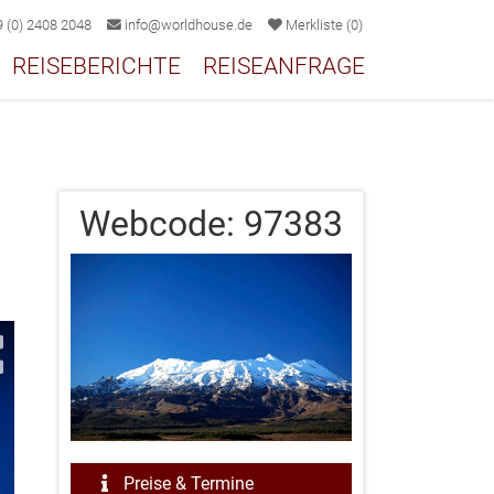
 (0) 2408 2048
info@worldhouse.de
Merkliste
(
0
)
REISEBERICHTE
REISEANFRAGE
Webcode:
97383
2/2
Preise & Termine