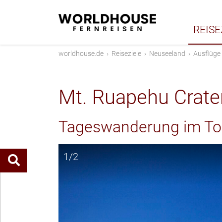
REISE
worldhouse.de
›
Reiseziele
›
Neuseeland
›
Ausflüge
Mt. Ruapehu Crate
Tageswanderung im Ton
1/2