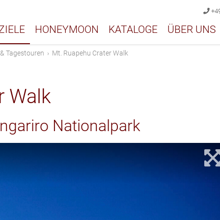
+49
ZIELE
HONEYMOON
KATALOGE
ÜBER UNS
 & Tagestouren
›
Mt. Ruapehu Crater Walk
r Walk
gariro Nationalpark