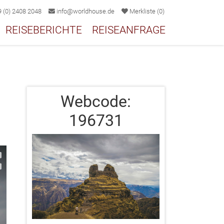
 (0) 2408 2048
info@worldhouse.de
Merkliste
(
0
)
REISEBERICHTE
REISEANFRAGE
Webcode:
196731
2/7