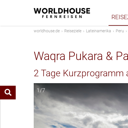
REISE
worldhouse.de
›
Reiseziele
›
Lateinamerika
›
Peru
Waqra Pukara & P
2 Tage Kurzprogramm 
1/7