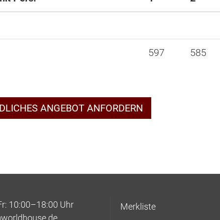
597
585
NDLICHES ANGEBOT ANFORDERN
: 10:00–18:00 Uhr
Merkliste
@worldhouse.de