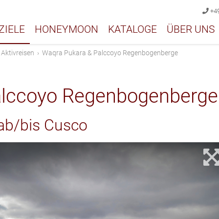
+49
ZIELE
HONEYMOON
KATALOGE
ÜBER UNS
›
Aktivreisen
›
Waqra Pukara & Palccoyo Regenbogenberge
alccoyo Regenbogenberge
ab/bis Cusco