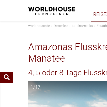
REISE
worldhouse.de
›
Reiseziele
›
Lateinamerika
›
Ecuad
Amazonas Flusskre
Manatee
4, 5 oder 8 Tage Flussk
1/17