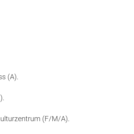
ss (A).
).
ulturzentrum (F/M/A).