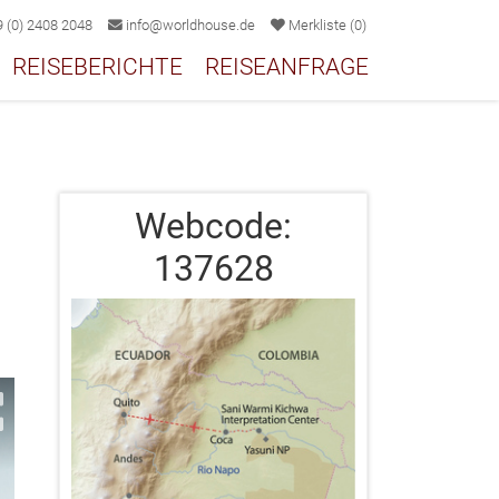
 (0) 2408 2048
info@worldhouse.de
Merkliste
(
0
)
REISEBERICHTE
REISEANFRAGE
Webcode:
137628
2/17