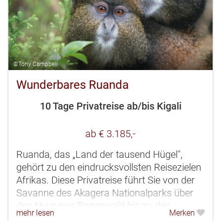
©Tony Campbell
Wunderbares Ruanda
10 Tage Privatreise ab/bis Kigali
ab € 3.185,-
Ruanda, das „Land der tausend Hügel",
gehört zu den eindrucksvollsten Reisezielen
Afrikas. Diese Privatreise führt Sie von der
Savanne des Akagera Nationalparks über
den Nyungwe Regenwald bis zu den
mehr lesen
Merken
Vulkanen des Virunga Massivs....