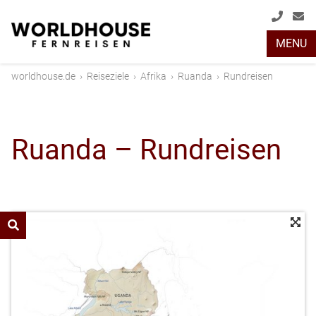
+49
info
MENU
(0)
2408
worldhouse.de
›
Reiseziele
›
Afrika
›
Ruanda
›
Rundreisen
2048
Ruanda – Rundreisen