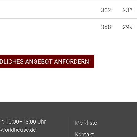
302
233
388
299
NDLICHES ANGEBOT ANFORDERN
: 10:00–18:00 Uhr
Merkliste
@worldhouse.de
Kontakt