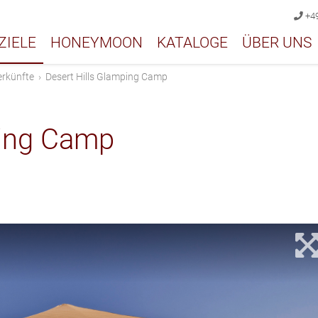
+49
ZIELE
HONEYMOON
KATALOGE
ÜBER UNS
erkünfte
›
Desert Hills Glamping Camp
ping Camp