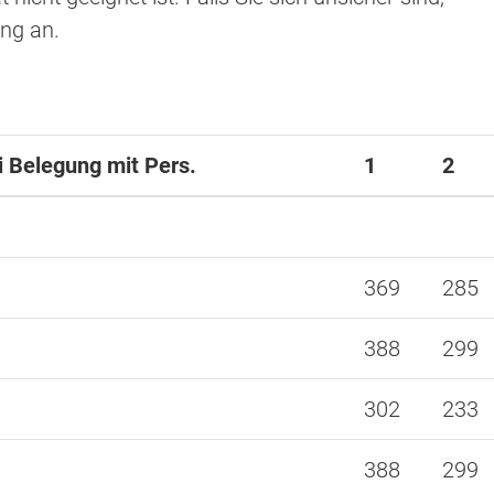
ung an.
ei Belegung mit Pers.
1
2
369
285
388
299
302
233
388
299