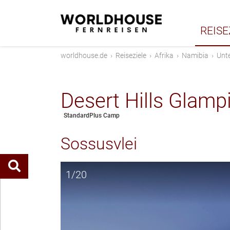
REISE
worldhouse.de
›
Reiseziele
›
Afrika
›
Namibia
›
Unt
Desert Hills Glam
StandardPlus Camp
Sossusvlei
1/20