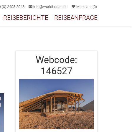
 (0) 2408 2048
info@worldhouse.de
Merkliste
(
0
)
REISEBERICHTE
REISEANFRAGE
Webcode:
146527
2/20