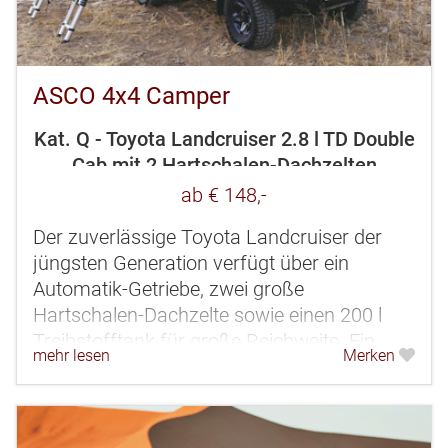
ASCO 4x4 Camper
Kat. Q - Toyota Landcruiser 2.8 l TD Double
Cab mit 2 Hartschalen-Dachzelten
ab € 148,-
Der zuverlässige Toyota Landcruiser der
jüngsten Generation verfügt über ein
Automatik-Getriebe, zwei große
Hartschalen-Dachzelte sowie einen 200 l
Treibstofftank für große Reichweite. Ein
mehr lesen
Merken
robuster und kraftvoller 4x4-Camper für 3-
4...