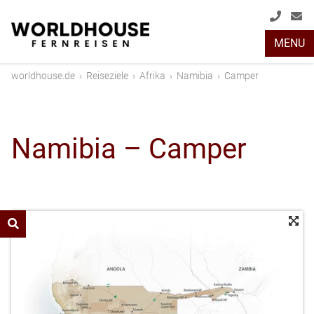
+49
info
MENU
(0)
2408
worldhouse.de
›
Reiseziele
›
Afrika
›
Namibia
›
Camper
2048
Namibia – Camper