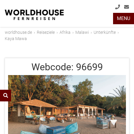
+49
info
MENU
(0)
2408
worldhouse.de
›
Reiseziele
›
Afrika
›
Malawi
›
Unterkünfte
›
2048
Kaya Mawa
Webcode:
96699