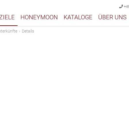
+49
ZIELE
HONEYMOON
KATALOGE
ÜBER UNS
terkünfte
›
Details