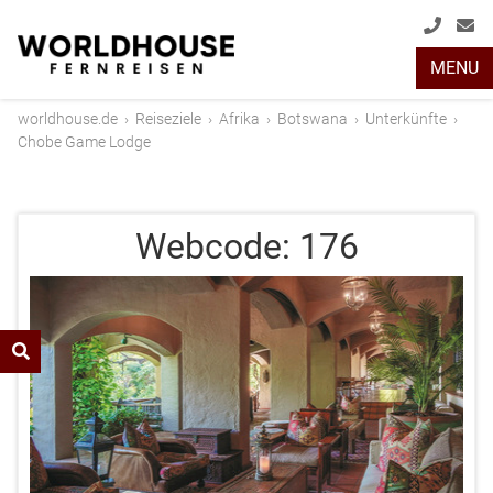
+49
info
MENU
(0)
2408
worldhouse.de
›
Reiseziele
›
Afrika
›
Botswana
›
Unterkünfte
›
2048
Chobe Game Lodge
Webcode:
176