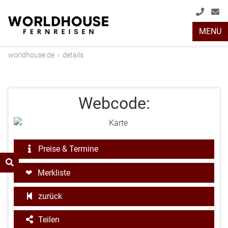
+49
info
MENU
(0)
2408
worldhouse.de
›
details
2048
Webcode:
Preise & Termine
Merkliste
zurück
Teilen