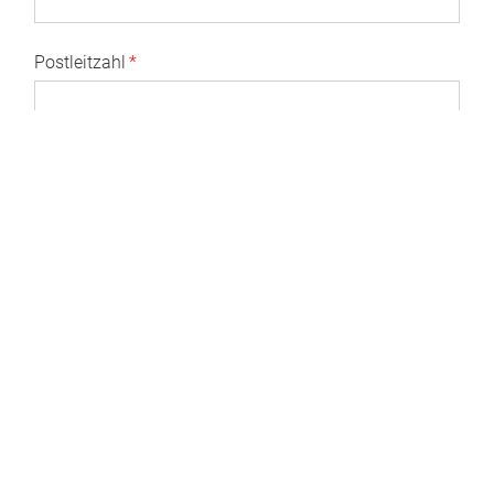
Postleitzahl
*
Ort
*
Land
*
E-Mail Adresse
*
Telefonnummer
*